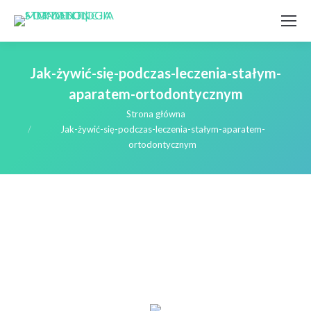
Jak-żywić-się-podczas-leczenia-stałym-
aparatem-ortodontycznym
Jesteś tutaj:
Strona główna
Jak-żywić-się-podczas-leczenia-stałym-aparatem-
ortodontycznym