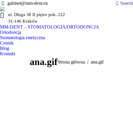
Szukaj:
gabinet@mm-dent.eu
Search
ul. Długa 38 II piętro pok. 222
31-146 Kraków
MM-DENT – STOMATOLOGIA/ORTODONCJA
Ortodoncja
Stomatologia estetyczna
Cennik
Blog
Kontakt
ana.gif
Jesteś tutaj:
Strona główna
ana.gif