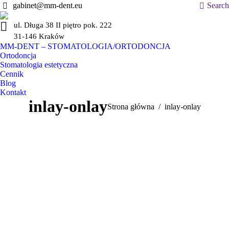
Szukaj:
gabinet@mm-dent.eu
Search
ul. Długa 38 II piętro pok. 222
31-146 Kraków
MM-DENT – STOMATOLOGIA/ORTODONCJA
Ortodoncja
Stomatologia estetyczna
Cennik
Blog
Kontakt
inlay-onlay
Jesteś tutaj:
Strona główna
inlay-onlay