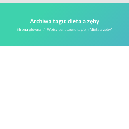
Archiwa tagu:
dieta a zęby
Jesteś tutaj:
Strona główna
Wpisy oznaczone tagiem "dieta a zęby"