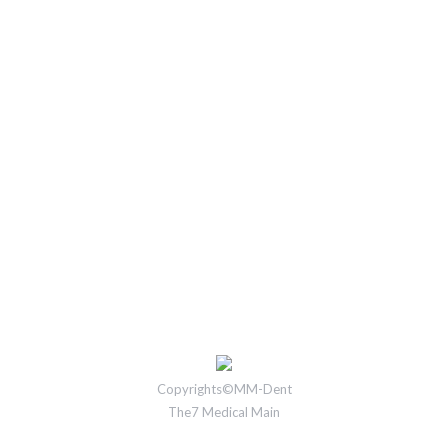
Wpływ wina na zęby
aktualności
Przez
admin
29 lipca, 2021
O tym jakie wino wybrać powinny decydować
indywidualne upodobania, pora roku oraz kondycja
zębów.
Copyrights©MM-Dent
The7 Medical Main